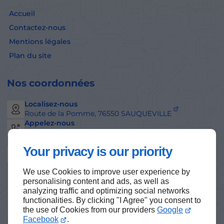
Accueil
Contactez-nous
Mentions légales
Plan du site
Nos coordonnées
Localisez-nous
Route de la Pomme,
76550
SAUQUEVILLE
Appelez-nous
09 74 56 45 64
Your privacy is our priority
Lun - Ven :
08h00 - 12h00 /
13h30 - 17h30
We use Cookies to improve user experience by
personalising content and ads, as well as
Haut de page
analyzing traffic and optimizing social networks
functionalities. By clicking "I Agree" you consent to
the use of Cookies from our providers
Google
Facebook
.